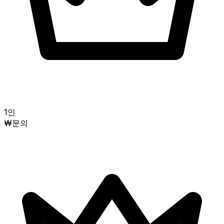
1인
₩문의